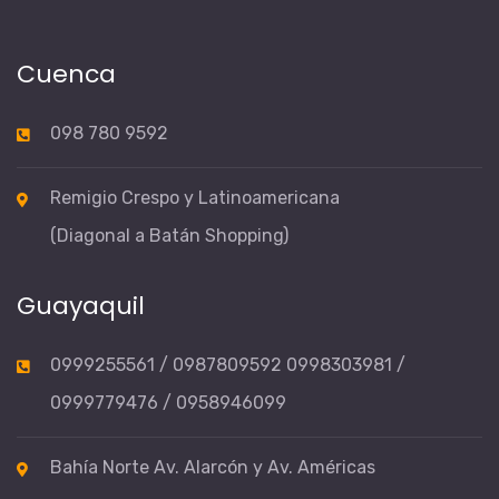
Cuenca
098 780 9592
Remigio Crespo y Latinoamericana
(Diagonal a Batán Shopping)
Guayaquil
0999255561 / 0987809592 0998303981 /
0999779476 / 0958946099
Bahía Norte Av. Alarcón y Av. Américas