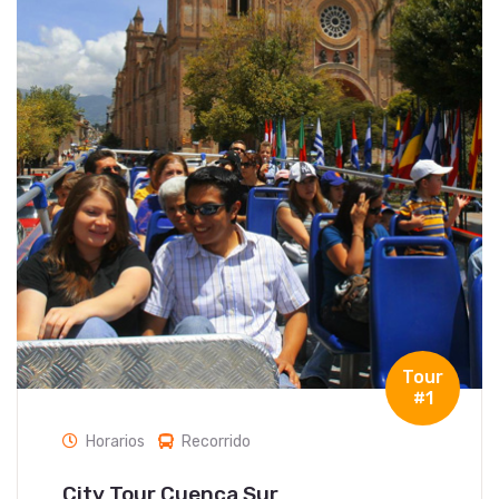
Tour
#1
Horarios
Recorrido
City Tour Cuenca Sur