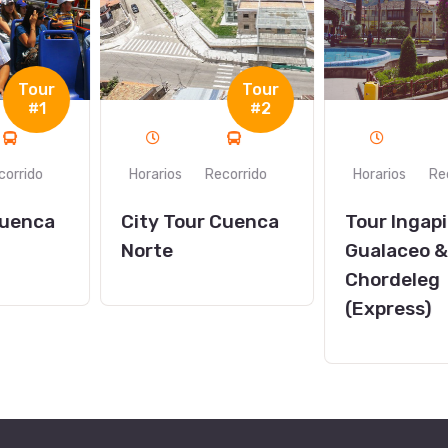
Tour
Tour
#2
#6
Horarios
Recorrido
Horarios
Recorrido
City Tour Cuenca
Tour Ingapirca +
Norte
Gualaceo &
Chordeleg
(Express)