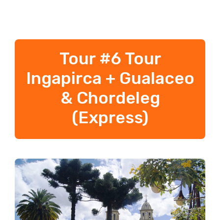
Tour #6 Tour
Ingapirca + Gualaceo
& Chordeleg
(Express)