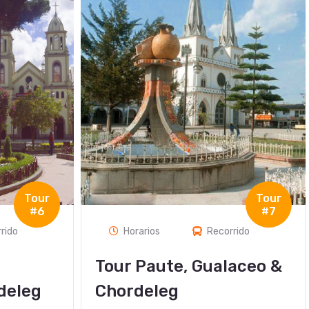
Tour
Tour
#7
#8
rido
Horarios
Recorrido
aceo &
City Party