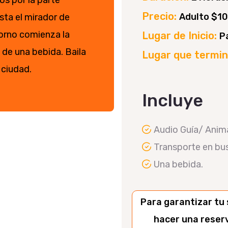
os por la parte
Precio:
Adulto $10
ta el mirador de
torno comienza la
Lugar de Inicio:
P
a de una bebida. Baila
Lugar que termi
 ciudad.
Incluye
Audio Guía/ Anim
Transporte en bus
Una bebida.
Para garantizar tu 
hacer una reserv