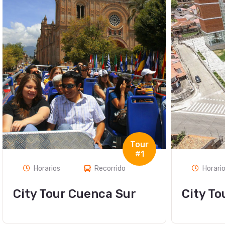
Tour
#2
Horarios
Recorrido
Horari
City Tour Cuenca Norte
Tour In
Gualac