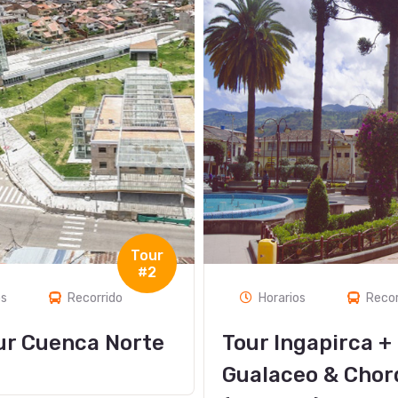
Tour
#6
os
Recorrido
Horarios
Recor
gapirca +
Tour Paute, Gual
eo & Chordeleg
Chordeleg