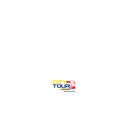
Horarios
Salidas:
Lunes a Viernes 06h00
1. Guayaquil - Cuenca:
de lun-vie
6am a 5pm cada dos horas
2. Cajas express:
de lun-vie 8:30 y
14:00
3. City tour Cuenca Sur:
lun-dom
09h00 10h00 11h00 12h00 14h00
15h00 16h00 17h00 18h00 19h00
4. Cuenca - Guayaquil:
de lun-
viernes de 6am a 6pm cada dos