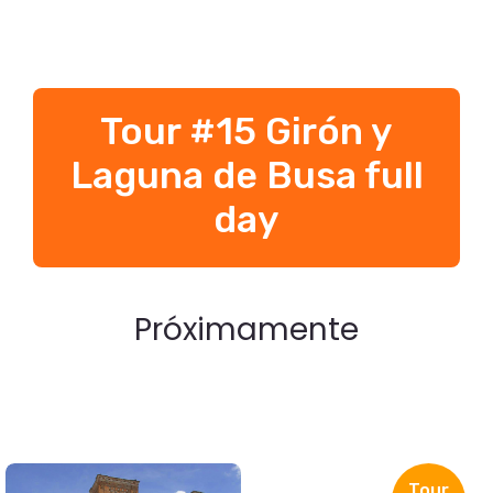
Tour #15 Girón y
Laguna de Busa full
day
Próximamente
Tour